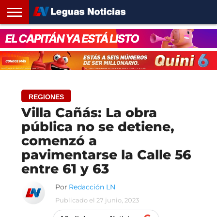
INICIO
SANTA
ROSARIO24
REGIONES
ARGENTINA
OPINIÓN
CONTACTO
FE
REGIONES
Villa Cañás: La obra
pública no se detiene,
comenzó a
pavimentarse la Calle 56
entre 61 y 63
Por
Redacción LN
Publicado el
27 junio, 2023