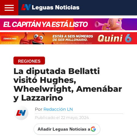
INICIO
SANTA
ROSARIO24
REGIONES
ARGENTINA
OPINIÓN
CONTACTO
FE
REGIONES
La diputada Bellatti
visitó Hughes,
Wheelwright, Amenábar
y Lazzarino
Por
Redacción LN
Publicado el
22 mayo, 2024
Añadir Leguas Noticias a