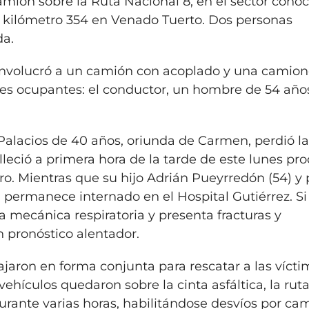
mión sobre la Ruta Nacional 8, en el sector cono
l kilómetro 354 en Venado Tuerto. Dos personas
da.
o involucró a un camión con acoplado y una camio
es ocupantes: el conductor, un hombre de 54 años
Palacios
de 40 años, oriunda de Carmen, perdió la
falleció a primera hora de la tarde de este lunes pr
tro. Mientras que su hijo
Adrián Pueyrredón (54) y 
 permanece internado en el Hospital Gutiérrez. Si
a mecánica respiratoria y presenta fracturas y
 pronóstico alentador.
jaron en forma conjunta para rescatar a las vícti
ehículos quedaron sobre la cinta asfáltica, la rut
ante varias horas, habilitándose desvíos por ca