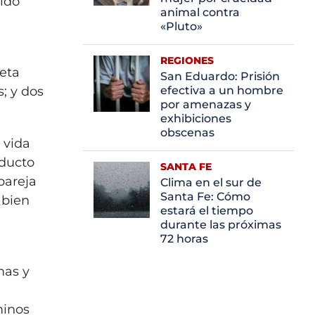
cido
animal contra
«Pluto»
REGIONES
neta
San Eduardo: Prisión
; y dos
efectiva a un hombre
por amenazas y
exhibiciones
obscenas
 vida
oducto
SANTA FE
pareja
Clima en el sur de
Santa Fe: Cómo
 bien
estará el tiempo
durante las próximas
72 horas
mas y
a
minos