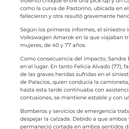
violento choque entre una pick-up y un ca
como la curva de Pastorino, ubicada en e
fallecieron y otra resultó gravemente heri
Según los primeros informes, el siniestr
Volkswagen Amarok en la que viajaban tr
mujeres, de 40 y 77 años.
Como consecuencia del impacto,
Sandra 
en el lugar. En tanto
Felicia Alvado (77), 
de las graves heridas sufridas en el sinies
de Palacios, quien conducía la camioneta,
hasta esta tarde continuaba con asistenci
contusiones, se mantiene estable y con un
Bomberos y servicios de emergencia traba
despejar la calzada. Debido a que ambos v
permaneció cortada en ambos sentidos dur