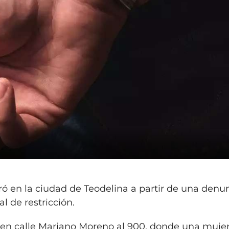
ró en la ciudad de Teodelina a partir de una denu
 de restricción.
 en calle Mariano Moreno al 900, donde una muje