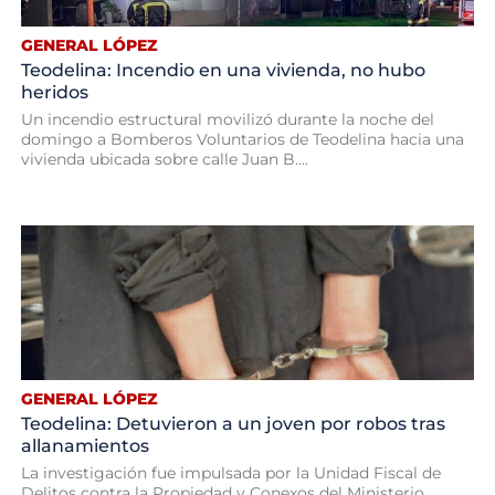
GENERAL LÓPEZ
Teodelina: Incendio en una vivienda, no hubo
heridos
Un incendio estructural movilizó durante la noche del
domingo a Bomberos Voluntarios de Teodelina hacia una
vivienda ubicada sobre calle Juan B....
GENERAL LÓPEZ
Teodelina: Detuvieron a un joven por robos tras
allanamientos
La investigación fue impulsada por la Unidad Fiscal de
Delitos contra la Propiedad y Conexos del Ministerio