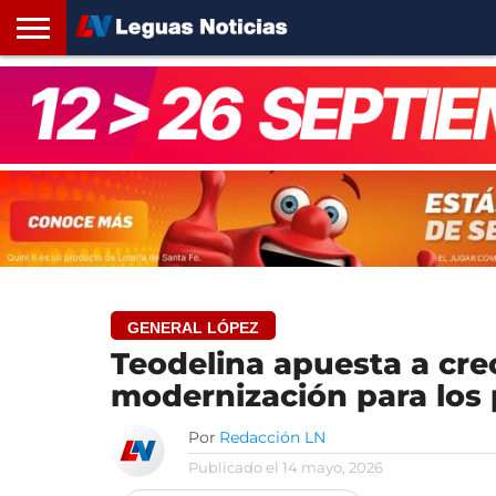
INICIO
SANTA
ROSARIO24
REGIONES
ARGENTINA
OPINIÓN
CONTACTO
FE
GENERAL LÓPEZ
Teodelina apuesta a crec
modernización para los
Por
Redacción LN
Publicado el
14 mayo, 2026