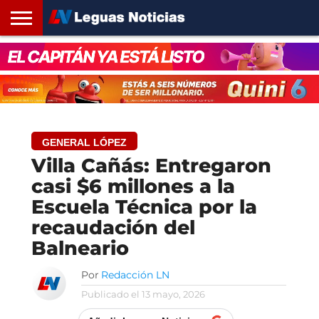
INICIO
SANTA
ROSARIO24
REGIONES
ARGENTINA
OPINIÓN
CONTACTO
FE
GENERAL LÓPEZ
Villa Cañás: Entregaron
casi $6 millones a la
Escuela Técnica por la
recaudación del
Balneario
Por
Redacción LN
Publicado el
13 mayo, 2026