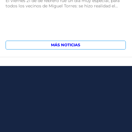
El viernes 21 de de febrero fue un día muy especial, para
todos los vecinos de Miguel Torres: se hizo realidad el...
MÁS NOTICIAS