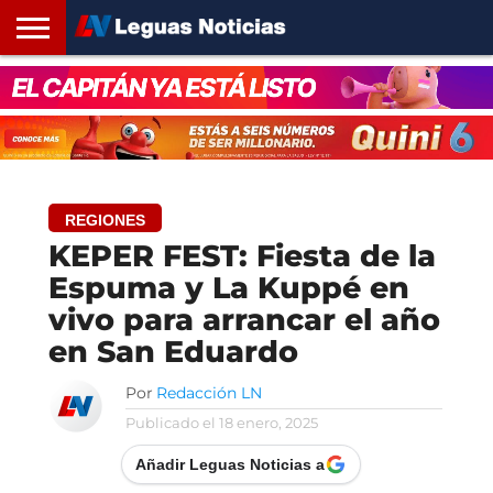
INICIO
SANTA
ROSARIO24
REGIONES
ARGENTINA
OPINIÓN
CONTACTO
FE
REGIONES
KEPER FEST: Fiesta de la
Espuma y La Kuppé en
vivo para arrancar el año
en San Eduardo
Por
Redacción LN
Publicado el
18 enero, 2025
Añadir Leguas Noticias a