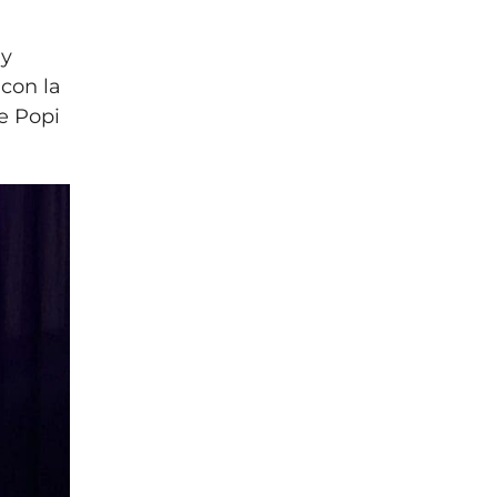
 y
 con la
e Popi