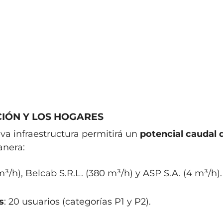
IÓN Y LOS HOGARES
va infraestructura permitirá un
potencial caudal 
anera:
 m³/h), Belcab S.R.L. (380 m³/h) y ASP S.A. (4 m³/h).
s
: 20 usuarios (categorías P1 y P2).