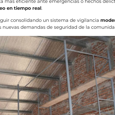
a más eficiente ante emergencias o hechos delict
eo en tiempo real
.
eguir consolidando un sistema de vigilancia
mode
as nuevas demandas de seguridad de la comunida