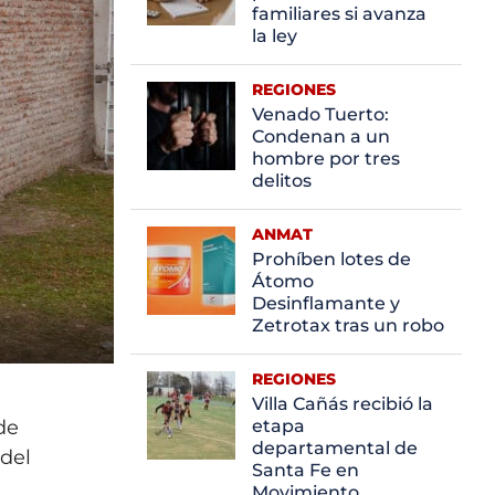
familiares si avanza
la ley
REGIONES
Venado Tuerto:
Condenan a un
hombre por tres
delitos
ANMAT
Prohíben lotes de
Átomo
Desinflamante y
Zetrotax tras un robo
REGIONES
Villa Cañás recibió la
de
etapa
departamental de
 del
Santa Fe en
Movimiento