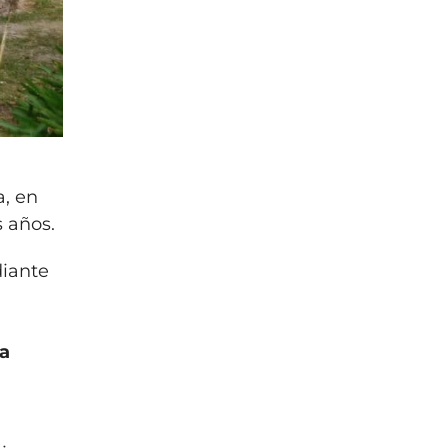
a, en
 años.
diante
la