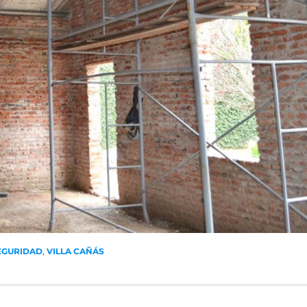
EGURIDAD
,
VILLA CAÑÁS