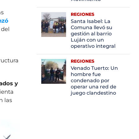
as
REGIONES
nzó
Santa Isabel: La
Comuna llevó su
 del
gestión al barrio
Luján con un
operativo integral
ructura
REGIONES
Venado Tuerto: Un
hombre fue
condenado por
lados y
operar una red de
ienta
juego clandestino
n las