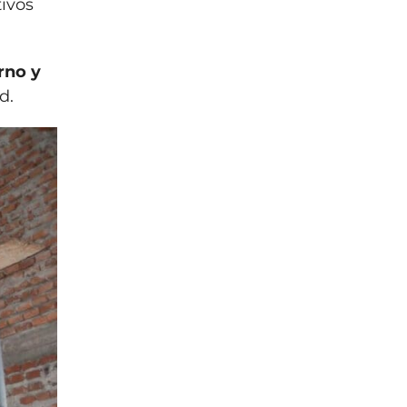
ivos
rno y
d.