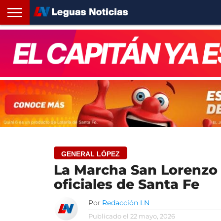
INICIO
SANTA
ROSARIO24
REGIONES
ARGENTINA
OPINIÓN
CONTACTO
FE
GENERAL LÓPEZ
La Marcha San Lorenzo s
oficiales de Santa Fe
Por
Redacción LN
Publicado el
22 mayo, 2026