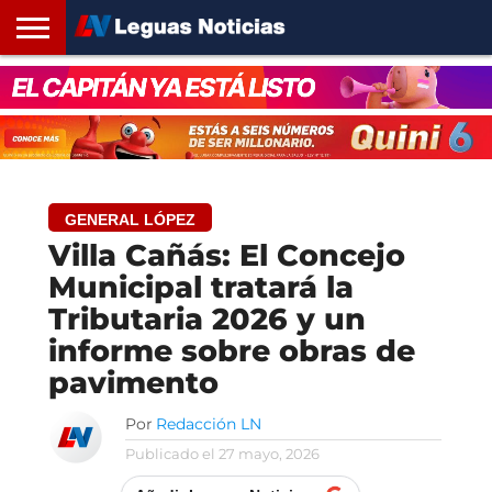
INICIO
SANTA
ROSARIO24
REGIONES
ARGENTINA
OPINIÓN
CONTACTO
FE
GENERAL LÓPEZ
Villa Cañás: El Concejo
Municipal tratará la
Tributaria 2026 y un
informe sobre obras de
pavimento
Por
Redacción LN
Publicado el
27 mayo, 2026