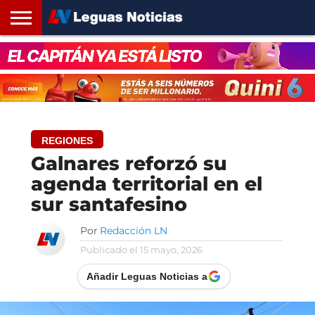
INICIO
SANTA
ROSARIO24
REGIONES
ARGENTINA
OPINIÓN
CONTACTO
FE
REGIONES
Galnares reforzó su
agenda territorial en el
sur santafesino
Por
Redacción LN
Publicado el
15 mayo, 2026
Añadir Leguas Noticias a