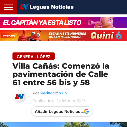
INICIO
SANTA
ROSARIO24
REGIONES
ARGENTINA
OPINIÓN
CONTACTO
FE
GENERAL LÓPEZ
Villa Cañás: Comenzó la
pavimentación de Calle
61 entre 56 bis y 58
Por
Redacción LN
Publicado el
24 febrero, 2026
Añadir Leguas Noticias a