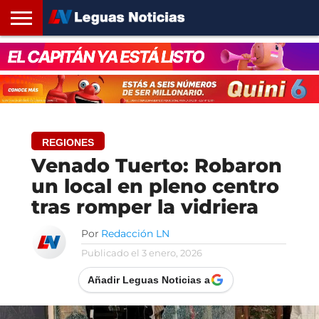
INICIO
SANTA
ROSARIO24
REGIONES
ARGENTINA
OPINIÓN
CONTACTO
FE
REGIONES
Venado Tuerto: Robaron
un local en pleno centro
tras romper la vidriera
Por
Redacción LN
Publicado el
3 enero, 2026
Añadir Leguas Noticias a