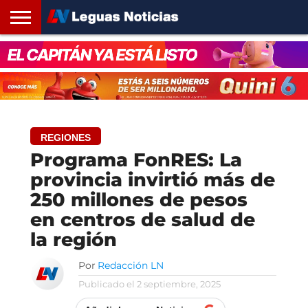
INICIO
SANTA
ROSARIO24
REGIONES
ARGENTINA
OPINIÓN
CONTACTO
FE
REGIONES
Programa FonRES: La
provincia invirtió más de
250 millones de pesos
en centros de salud de
la región
Por
Redacción LN
Publicado el
2 septiembre, 2025