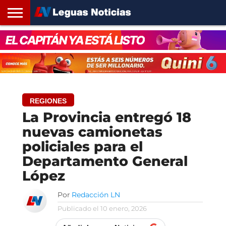
INICIO
SANTA
ROSARIO24
REGIONES
ARGENTINA
OPINIÓN
CONTACTO
FE
REGIONES
La Provincia entregó 18
nuevas camionetas
policiales para el
Departamento General
López
Por
Redacción LN
Publicado el
10 enero, 2026