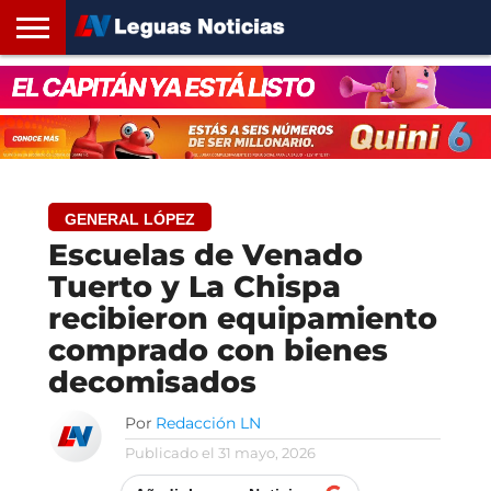
INICIO
SANTA
ROSARIO24
REGIONES
ARGENTINA
OPINIÓN
CONTACTO
FE
GENERAL LÓPEZ
Escuelas de Venado
Tuerto y La Chispa
recibieron equipamiento
comprado con bienes
decomisados
Por
Redacción LN
Publicado el
31 mayo, 2026