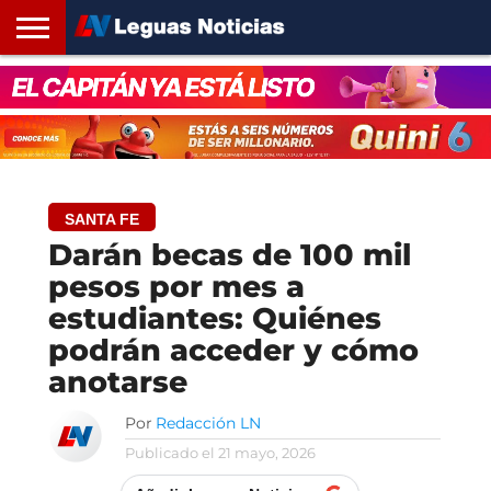
INICIO
SANTA
ROSARIO24
REGIONES
ARGENTINA
OPINIÓN
CONTACTO
FE
SANTA FE
Darán becas de 100 mil
pesos por mes a
estudiantes: Quiénes
podrán acceder y cómo
anotarse
Por
Redacción LN
Publicado el
21 mayo, 2026