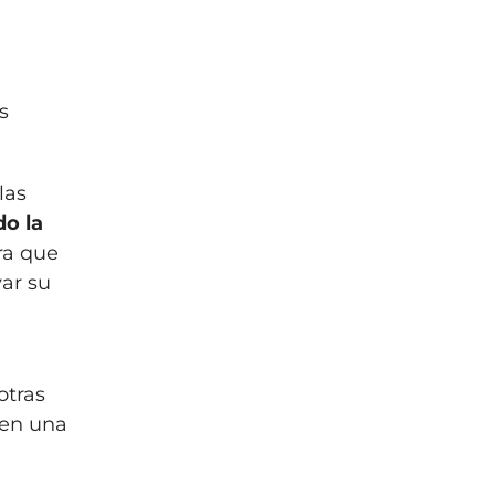
s
las
o la
ra que
var su
otras
 en una