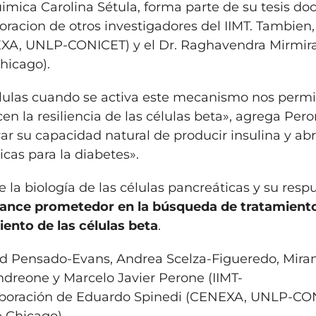
uimica Carolina Sétula, forma parte de su tesis doc
boracion de otros investigadores del IIMT. Tambien,
NEXA, UNLP-CONICET) y el Dr. Raghavendra Mirmir
hicago).
ulas cuando se activa este mecanismo nos permit
n la resiliencia de las células beta», agrega Pero
r su capacidad natural de producir insulina y abri
cas para la diabetes».
 la biología de las células pancreáticas y su resp
ance prometedor en la búsqueda de tratamient
ento de las células beta
.
rid Pensado-Evans, Andrea Scelza-Figueredo, Mira
ndreone y Marcelo Javier Perone (IIMT-
olaboración de Eduardo Spinedi (CENEXA, UNLP-CO