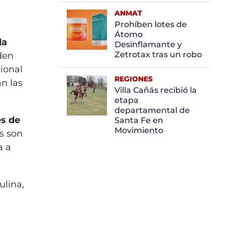
ANMAT
Prohíben lotes de
Átomo
la
Desinflamante y
Zetrotax tras un robo
den
cional
REGIONES
an las
Villa Cañás recibió la
etapa
departamental de
es de
Santa Fe en
Movimiento
es son
a a
ulina,