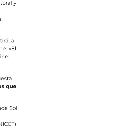
toral y
a
irá, a
ne. «El
r el
uesta
os que
nda Sol
NICET)