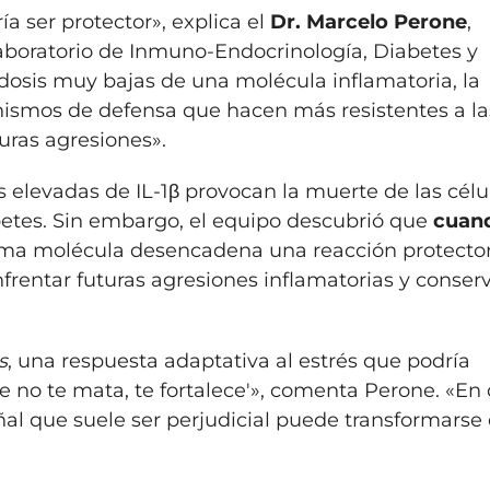
a ser protector», explica el
Dr. Marcelo Perone
,
Laboratorio de Inmuno-Endocrinología, Diabetes y
osis muy bajas de una molécula inflamatoria, la
anismos de defensa que hacen más resistentes a la
uras agresiones».
 elevadas de IL-1β provocan la muerte de las célu
abetes. Sin embargo, el equipo descubrió que
cuand
sma molécula desencadena una reacción protecto
nfrentar futuras agresiones inflamatorias y conser
s
, una respuesta adaptativa al estrés que podría
ue no te mata, te fortalece'», comenta Perone. «En 
eñal que suele ser perjudicial puede transformarse