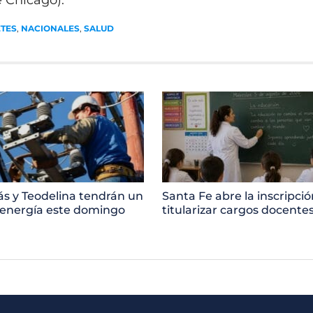
 Chicago).
ETES
,
NACIONALES
,
SALUD
ñás y Teodelina tendrán un
Santa Fe abre la inscripci
 energía este domingo
titularizar cargos docente