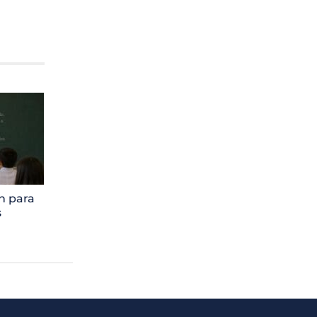
ón para
s