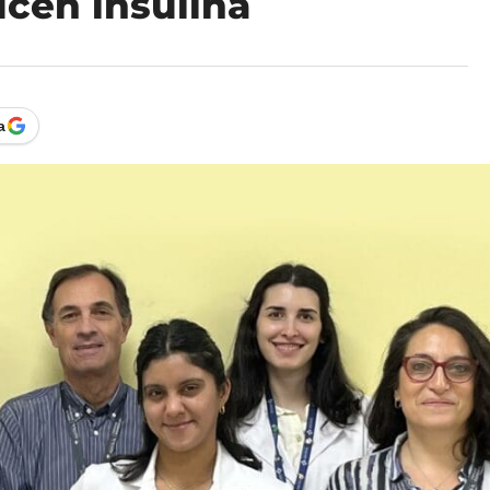
ucen insulina
a