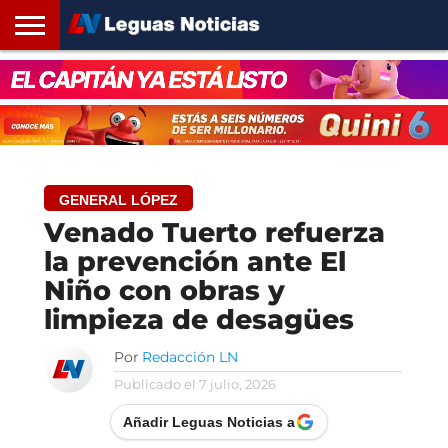
INICIO
SANTA
ROSARIO24
REGIONES
ARGENTINA
OPINIÓN
CONTACTO
FE
GENERAL LÓPEZ
Venado Tuerto refuerza
la prevención ante El
Niño con obras y
limpieza de desagües
Por
Redacción LN
Publicado el
7 julio, 2026
Añadir Leguas Noticias a