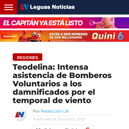
INICIO
SANTA
ROSARIO24
REGIONES
ARGENTINA
OPINIÓN
CONTACTO
FE
REGIONES
Teodelina: Intensa
asistencia de Bomberos
Voluntarios a los
damnificados por el
temporal de viento
Por
Redacción LN
Publicado el
24 marzo, 2022