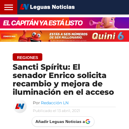
INICIO
SANTA
ROSARIO24
REGIONES
ARGENTINA
OPINIÓN
CONTACTO
FE
REGIONES
Sancti Spíritu: El
senador Enrico solicita
recambio y mejora de
iluminación en el acceso
Por
Redacción LN
Publicado el
13 abril, 2021
Añadir Leguas Noticias a