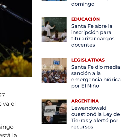
domingo
EDUCACIÓN
Santa Fe abre la
inscripción para
titularizar cargos
docentes
LEGISLATIVAS
Santa Fe dio media
sanción a la
emergencia hídrica
por El Niño
47
ARGENTINA
tiva el
Lewandowski
cuestionó la Ley de
Tierras y alertó por
mingo
recursos
está la