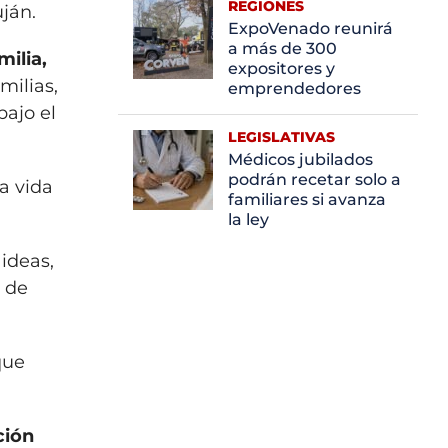
REGIONES
uján.
ExpoVenado reunirá
a más de 300
ilia,
expositores y
milias,
emprendedores
bajo el
LEGISLATIVAS
Médicos jubilados
podrán recetar solo a
la vida
familiares si avanza
la ley
 ideas,
r de
que
ción