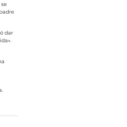
 se
 padre
ió dar
ida».
na
a
a.