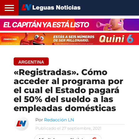
INICIO
SANTA
ROSARIO24
REGIONES
ARGENTINA
OPINIÓN
CONTACTO
FE
ARGENTINA
«Registradas». Cómo
acceder al programa por
el cual el Estado pagará
el 50% del sueldo a las
empleadas domésticas
Por
Redacción LN
Publicado el
27 septiembre, 2021