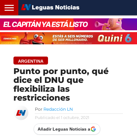
INICIO
SANTA
ROSARIO24
REGIONES
ARGENTINA
OPINIÓN
CONTACTO
FE
ARGENTINA
Punto por punto, qué
dice el DNU que
flexibiliza las
restricciones
Por
Redacción LN
Publicado el
1 octubre, 2021
Añadir Leguas Noticias a