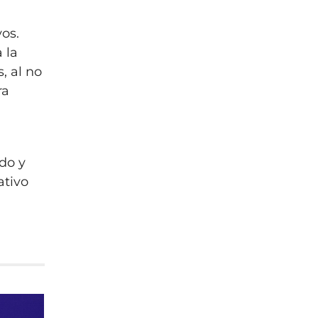
os.
 la
, al no
ra
do y
ativo