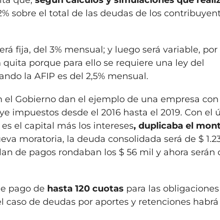
ita que,
según cálculos y simulaciones que reali
 42% sobre el total de las deudas de los contribuye
erá fija, del 3% mensual; y luego será variable, por
quita porque para ello se requiere una ley del
rando la AFIP es del 2,5% mensual.
 en el Gobierno dan el ejemplo de una empresa co
ye impuestos desde el 2016 hasta el 2019. Con el 
es el capital más los intereses
, duplicaba el mon
ueva moratoria, la deuda consolidada será de $ 1.2
lan de pagos rondaban los $ 56 mil y ahora serán 
de pago de
hasta 120 cuotas
para las obligaciones
el caso de deudas por aportes y retenciones habrá