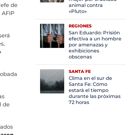
jefe de
animal contra
«Pluto»
 AFIP​
REGIONES
San Eduardo: Prisión
será
efectiva a un hombre
s,
por amenazas y
exhibiciones
o
obscenas
SANTA FE
probada
Clima en el sur de
Santa Fe: Cómo
estará el tiempo
as
durante las próximas
72 horas
l de
cados