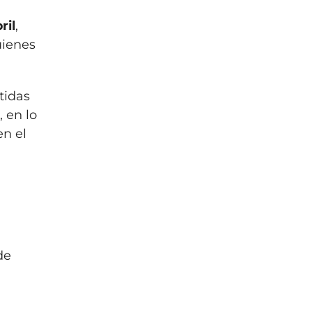
ril
,
uienes
tidas
, en lo
en el
de