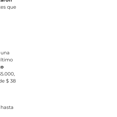
zaron
ntes que
n una
último
to
35.000,
de $ 38
 hasta