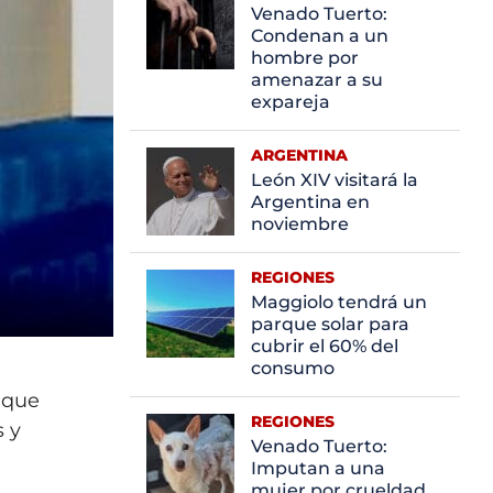
Venado Tuerto:
Condenan a un
hombre por
amenazar a su
expareja
ARGENTINA
León XIV visitará la
Argentina en
noviembre
REGIONES
Maggiolo tendrá un
parque solar para
cubrir el 60% del
consumo
, que
REGIONES
s y
Venado Tuerto:
Imputan a una
mujer por crueldad