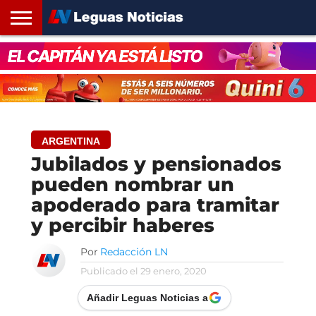
INICIO
SANTA
ROSARIO24
REGIONES
ARGENTINA
OPINIÓN
CONTACTO
FE
ARGENTINA
Jubilados y pensionados
pueden nombrar un
apoderado para tramitar
y percibir haberes
Por
Redacción LN
Publicado el
29 enero, 2020
Añadir Leguas Noticias a