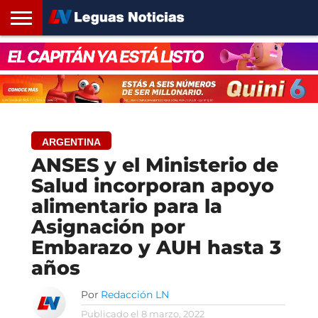
INICIO
SANTA
ROSARIO24
REGIONES
ARGENTINA
OPINIÓN
CONTACTO
FE
ARGENTINA
ANSES y el Ministerio de
Salud incorporan apoyo
alimentario para la
Asignación por
Embarazo y AUH hasta 3
años
Por
Redacción LN
Publicado el
8 marzo, 2022