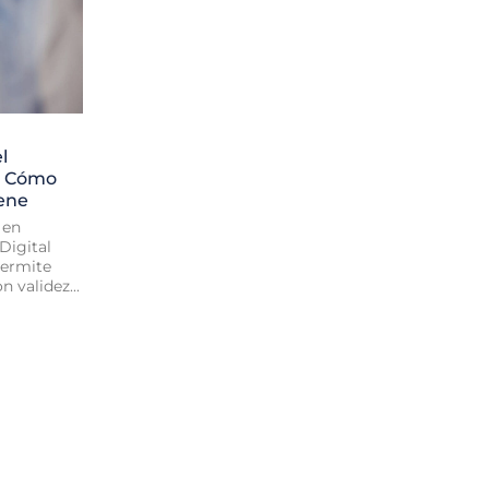
l
l: Cómo
iene
 en
Digital
permite
 validez...