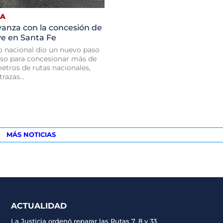
NA
anza con la concesión de
ve en Santa Fe
o nacional dio un nuevo paso
eso para concesionar más de
etros de rutas nacionales,
trazas...
MÁS NOTICIAS
ACTUALIDAD
La Justicia ordenó reparar las Rutas 7, 8 y 33