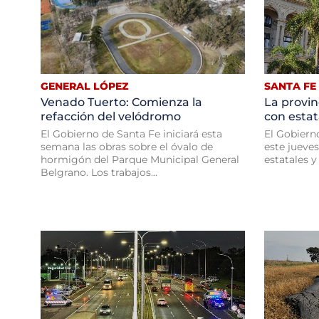
GENERAL LÓPEZ
SANTA FE
Venado Tuerto: Comienza la
La provin
refacción del velódromo
con estat
El Gobierno de Santa Fe iniciará esta
El Gobiern
semana las obras sobre el óvalo de
este jueves
hormigón del Parque Municipal General
estatales y
Belgrano. Los trabajos...