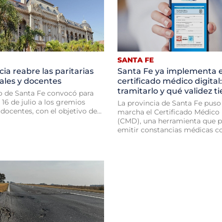
SANTA FE
cia reabre las paritarias
Santa Fe ya implementa e
ales y docentes
certificado médico digita
tramitarlo y qué validez t
o de Santa Fe convocó para
 16 de julio a los gremios
La provincia de Santa Fe puso
 docentes, con el objetivo de...
marcha el Certificado Médico 
(CMD), una herramienta que 
emitir constancias médicas con