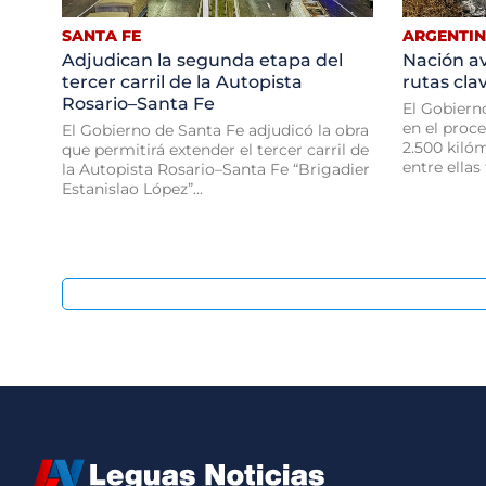
SANTA FE
ARGENTI
Adjudican la segunda etapa del
Nación av
tercer carril de la Autopista
rutas cla
Rosario–Santa Fe
El Gobiern
en el proc
El Gobierno de Santa Fe adjudicó la obra
2.500 kilóm
que permitirá extender el tercer carril de
entre ellas 
la Autopista Rosario–Santa Fe “Brigadier
Estanislao López”...