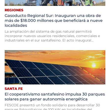
REGIONES
Gasoducto Regional Sur: Inauguran una obra de
más de $18.000 millones que beneficiará a nueve
localidades
La ampliación del sistema de gas natural permitirá
incorporar nuevos usuarios residenciales, comerciales e
industriales en el sur santafesino. El acto inaugural...
SANTA FE
El cooperativismo santafesino impulsa 30 parques
solares para ganar autonomía energética
FESCOE presentó un fondo solidario para desarrollar 30
parques fotovoltaicos de 100 kW en localidades del