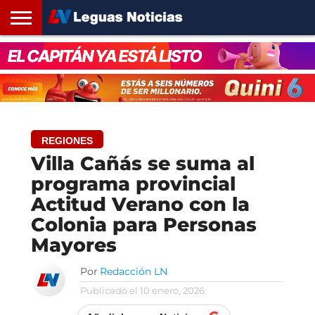
INICIO
SANTA
ROSARIO24
REGIONES
ARGENTINA
OPINIÓN
CONTACTO
FE
REGIONES
Villa Cañás se suma al
programa provincial
Actitud Verano con la
Colonia para Personas
Mayores
Por
Redacción LN
Publicado el
10 enero, 2026