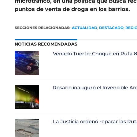
microtráfico, en una política que busca rec
puntos de venta de droga en los barrios.
SECCIONES RELACIONADAS:
ACTUALIDAD
,
DESTACADO
,
REGI
NOTICIAS RECOMENDADAS
Venado Tuerto: Choque en Ruta 8
Rosario inauguró el Invencible Ar
La Justicia ordenó reparar las Ruta