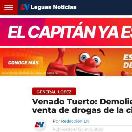
INICIO
SANTA
ROSARIO24
REGIONES
ARGENTINA
OPINIÓN
CONTACTO
FE
GENERAL LÓPEZ
Venado Tuerto: Demolie
venta de drogas de la 
Por
Redacción LN
Publicado el
12 junio, 2026