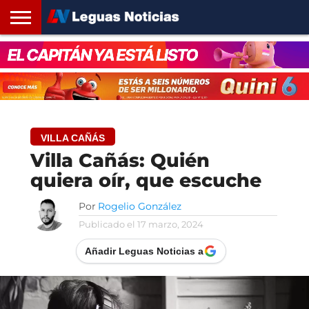
INICIO
SANTA
ROSARIO24
REGIONES
ARGENTINA
OPINIÓN
CONTACTO
FE
VILLA CAÑÁS
Villa Cañás: Quién
quiera oír, que escuche
Por
Rogelio González
Publicado el
17 marzo, 2024
Añadir Leguas Noticias a