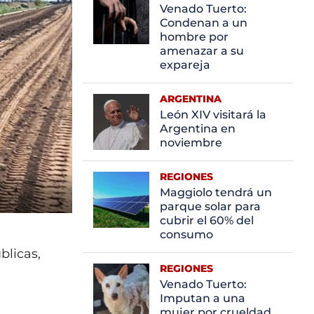
Venado Tuerto:
Condenan a un
hombre por
amenazar a su
expareja
ARGENTINA
León XIV visitará la
Argentina en
noviembre
REGIONES
Maggiolo tendrá un
parque solar para
cubrir el 60% del
consumo
blicas,
REGIONES
Venado Tuerto:
Imputan a una
mujer por crueldad