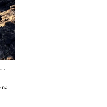
nir
e no