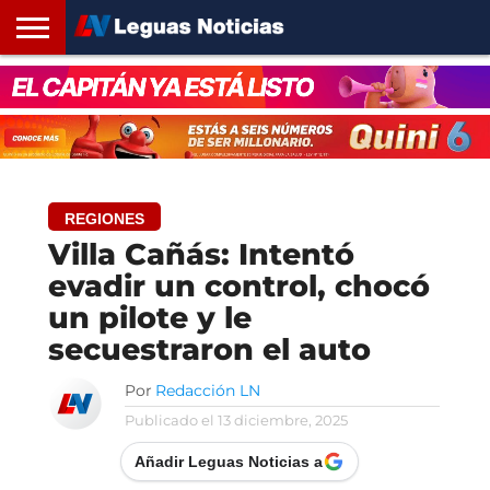
INICIO
SANTA
ROSARIO24
REGIONES
ARGENTINA
OPINIÓN
CONTACTO
FE
REGIONES
Villa Cañás: Intentó
evadir un control, chocó
un pilote y le
secuestraron el auto
Por
Redacción LN
Publicado el
13 diciembre, 2025
Añadir Leguas Noticias a