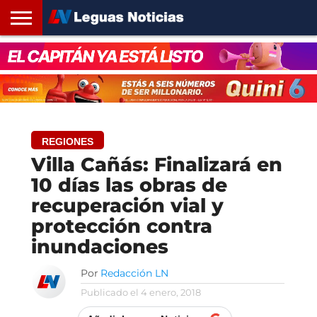
INICIO
SANTA
ROSARIO24
REGIONES
ARGENTINA
OPINIÓN
CONTACTO
FE
REGIONES
Villa Cañás: Finalizará en
10 días las obras de
recuperación vial y
protección contra
inundaciones
Por
Redacción LN
Publicado el
4 enero, 2018