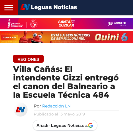
INICIO
SANTA
ROSARIO24
REGIONES
ARGENTINA
OPINIÓN
CONTACTO
FE
REGIONES
Villa Cañás: El
intendente Gizzi entregó
el canon del Balneario a
la Escuela Técnica 484
Por
Redacción LN
Publicado el
13 mayo, 2019
Añadir Leguas Noticias a