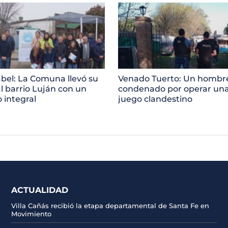
abel: La Comuna llevó su
Venado Tuerto: Un hombr
al barrio Luján con un
condenado por operar una
 integral
juego clandestino
ACTUALIDAD
Villa Cañás recibió la etapa departamental de Santa Fe en
Movimiento