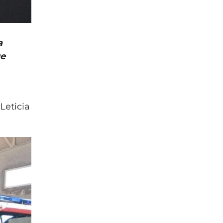
a
ue
Leticia