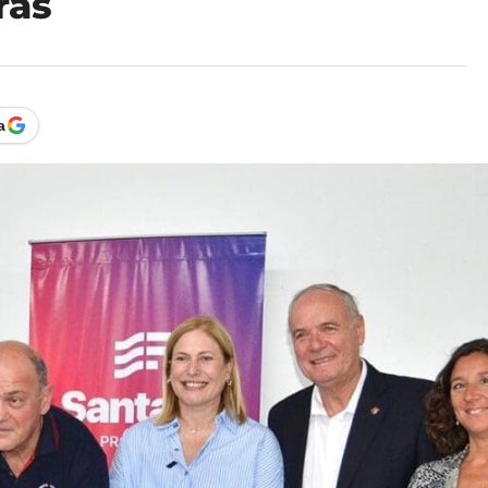
ras
a