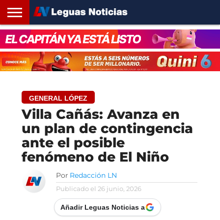
INICIO
SANTA
ROSARIO24
REGIONES
ARGENTINA
OPINIÓN
CONTACTO
FE
GENERAL LÓPEZ
Villa Cañás: Avanza en
un plan de contingencia
ante el posible
fenómeno de El Niño
Por
Redacción LN
Publicado el
26 junio, 2026
Añadir Leguas Noticias a