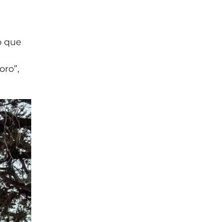
o que
oro”,