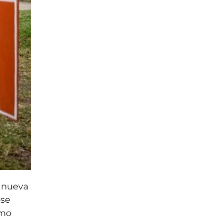
a nueva
ose
omo