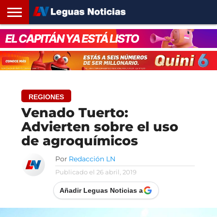
INICIO
SANTA
ROSARIO24
REGIONES
ARGENTINA
OPINIÓN
CONTACTO
FE
REGIONES
Venado Tuerto:
Advierten sobre el uso
de agroquímicos
Por
Redacción LN
Publicado el
26 abril, 2019
Añadir Leguas Noticias a