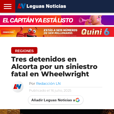
INICIO
SANTA
ROSARIO24
REGIONES
ARGENTINA
OPINIÓN
CONTACTO
FE
REGIONES
Tres detenidos en
Alcorta por un siniestro
fatal en Wheelwright
Por
Redacción LN
Publicado el
16 julio, 2025
Añadir Leguas Noticias a