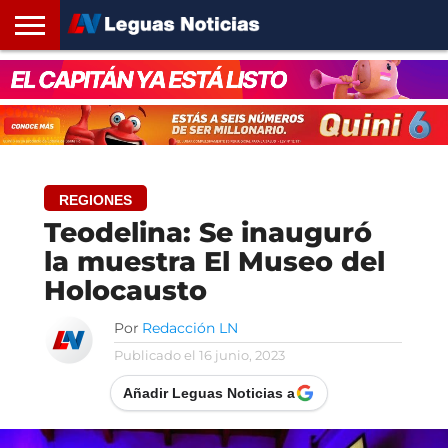
INICIO
SANTA
ROSARIO24
REGIONES
ARGENTINA
OPINIÓN
CONTACTO
FE
REGIONES
Teodelina: Se inauguró
la muestra El Museo del
Holocausto
Por
Redacción LN
Publicado el
16 junio, 2023
Añadir Leguas Noticias a