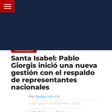
INICIO
SANTA
ROSARIO24
REGIONES
ARGENTINA
OPINIÓN
CONTACTO
FE
REGIONES
Santa Isabel: Pablo
Giorgis inició una nueva
gestión con el respaldo
de representantes
nacionales
Por
Redacción LN
Publicado el
11 diciembre, 2025