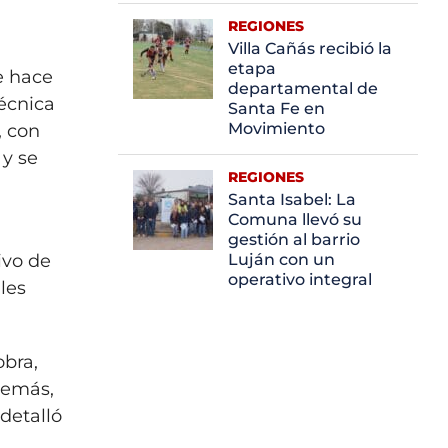
,
REGIONES
Villa Cañás recibió la
etapa
e hace
departamental de
técnica
Santa Fe en
Movimiento
, con
 y se
REGIONES
Santa Isabel: La
Comuna llevó su
gestión al barrio
ivo de
Luján con un
operativo integral
les
obra,
Además,
detalló