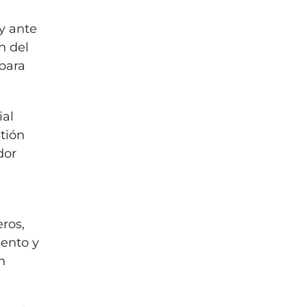
 y ante
n del
 para
ial
stión
dor
eros,
iento y
n