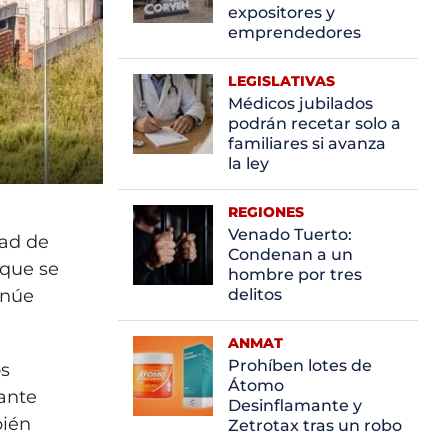
expositores y
emprendedores
LEGISLATIVAS
Médicos jubilados
podrán recetar solo a
familiares si avanza
la ley
REGIONES
Venado Tuerto:
dad de
Condenan a un
 que se
hombre por tres
inúe
delitos
ANMAT
Prohíben lotes de
os
Átomo
ante
Desinflamante y
bién
Zetrotax tras un robo