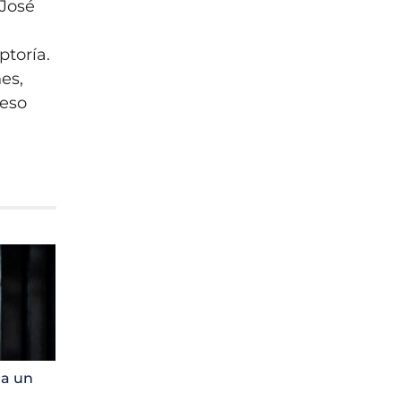
 José
ptoría.
nes,
reso
 a un