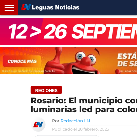
INICIO
SANTA
ROSARIO24
REGIONES
ARGENTINA
OPINIÓN
CONTACTO
FE
REGIONES
Rosario: El municipio c
luminarias led para colo
Por
Redacción LN
Publicado el
28 febrero, 2025