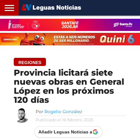
INICIO
SANTA
ROSARIO24
REGIONES
ARGENTINA
OPINIÓN
CONTACTO
FE
REGIONES
Provincia licitará siete
nuevas obras en General
López en los próximos
120 días
Por
Rogelio González
Publicado el
16 febrero, 2025
Añadir Leguas Noticias a