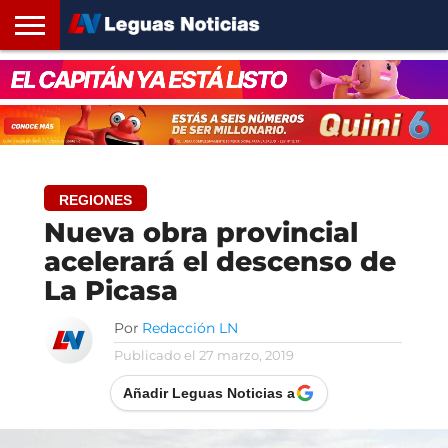
INICIO
SANTA
ROSARIO24
REGIONES
ARGENTINA
OPINIÓN
CONTACTO
FE
REGIONES
Nueva obra provincial
acelerará el descenso de
La Picasa
Por
Redacción LN
Publicado el
27 marzo, 2019
Añadir Leguas Noticias a